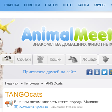
ГЛАВНАЯ
НОВОСТИ
СТАТЬИ
ФОТО
БЛОГИ
КЛУБЫ
ЗНАКОМСТВА ДОМАШНИХ ЖИВОТНЫ
Собаки
Кошки
Лошади
Пригласите друзей на сайт:
»
»
Главная
Питомцы
TANGOcats
TANGOcats
В нашем питомнике есть котята породы Манчкин
(0) Комментировать
//Выставлен: 4419 дней назад