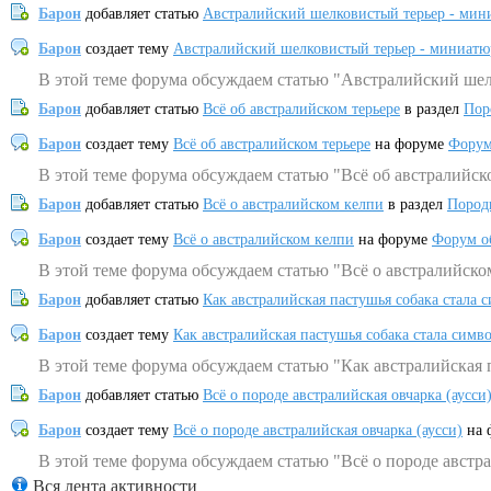
Барон
добавляет статью
Австралийский шелковистый терьер - мин
Барон
создает тему
Австралийский шелковистый терьер - миниатю
В этой теме форума обсуждаем статью "Австралийский шел
Барон
добавляет статью
Всё об австралийском терьере
в раздел
Пор
Барон
создает тему
Всё об австралийском терьере
на форуме
Форум
В этой теме форума обсуждаем статью "Всё об австралийск
Барон
добавляет статью
Всё о австралийском келпи
в раздел
Пород
Барон
создает тему
Всё о австралийском келпи
на форуме
Форум о
В этой теме форума обсуждаем статью "Всё о австралийско
Барон
добавляет статью
Как австралийская пастушья собака стала 
Барон
создает тему
Как австралийская пастушья собака стала симв
В этой теме форума обсуждаем статью "Как австралийская 
Барон
добавляет статью
Всё о породе австралийская овчарка (аусси
Барон
создает тему
Всё о породе австралийская овчарка (аусси)
на 
В этой теме форума обсуждаем статью "Всё о породе австра
Вся лента активности