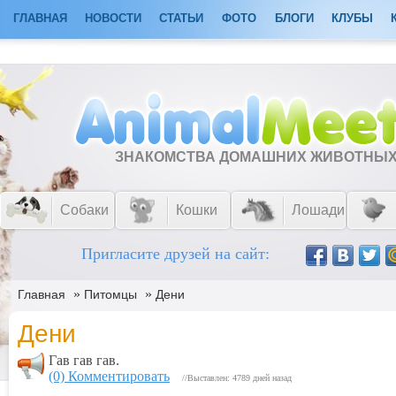
ГЛАВНАЯ
НОВОСТИ
СТАТЬИ
ФОТО
БЛОГИ
КЛУБЫ
ЗНАКОМСТВА ДОМАШНИХ ЖИВОТНЫ
Собаки
Кошки
Лошади
Пригласите друзей на сайт:
»
»
Главная
Питомцы
Дени
Дени
Гав гав гав.
(0) Комментировать
//Выставлен: 4789 дней назад