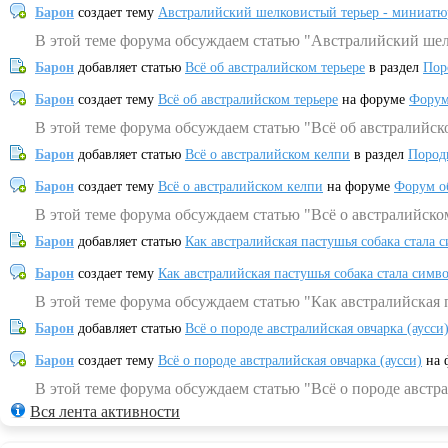
Барон
создает тему
Австралийский шелковистый терьер - миниатю
В этой теме форума обсуждаем статью "Австралийский шел
Барон
добавляет статью
Всё об австралийском терьере
в раздел
Пор
Барон
создает тему
Всё об австралийском терьере
на форуме
Форум
В этой теме форума обсуждаем статью "Всё об австралийск
Барон
добавляет статью
Всё о австралийском келпи
в раздел
Пород
Барон
создает тему
Всё о австралийском келпи
на форуме
Форум о
В этой теме форума обсуждаем статью "Всё о австралийско
Барон
добавляет статью
Как австралийская пастушья собака стала 
Барон
создает тему
Как австралийская пастушья собака стала симв
В этой теме форума обсуждаем статью "Как австралийская 
Барон
добавляет статью
Всё о породе австралийская овчарка (аусси
Барон
создает тему
Всё о породе австралийская овчарка (аусси)
на 
В этой теме форума обсуждаем статью "Всё о породе австра
Вся лента активности