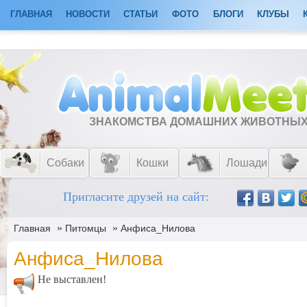
ГЛАВНАЯ
НОВОСТИ
СТАТЬИ
ФОТО
БЛОГИ
КЛУБЫ
ЗНАКОМСТВА ДОМАШНИХ ЖИВОТНЫ
Собаки
Кошки
Лошади
Пригласите друзей на сайт:
»
»
Главная
Питомцы
Анфиса_Нилова
Анфиса_Нилова
Не выставлен!