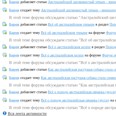
Барон
добавляет статью
Австралийский шелковистый терьер - мин
Барон
создает тему
Австралийский шелковистый терьер - миниатю
В этой теме форума обсуждаем статью "Австралийский шел
Барон
добавляет статью
Всё об австралийском терьере
в раздел
Пор
Барон
создает тему
Всё об австралийском терьере
на форуме
Форум
В этой теме форума обсуждаем статью "Всё об австралийск
Барон
добавляет статью
Всё о австралийском келпи
в раздел
Пород
Барон
создает тему
Всё о австралийском келпи
на форуме
Форум о
В этой теме форума обсуждаем статью "Всё о австралийско
Барон
добавляет статью
Как австралийская пастушья собака стала 
Барон
создает тему
Как австралийская пастушья собака стала симв
В этой теме форума обсуждаем статью "Как австралийская 
Барон
добавляет статью
Всё о породе австралийская овчарка (аусси
Барон
создает тему
Всё о породе австралийская овчарка (аусси)
на 
В этой теме форума обсуждаем статью "Всё о породе австра
Вся лента активности