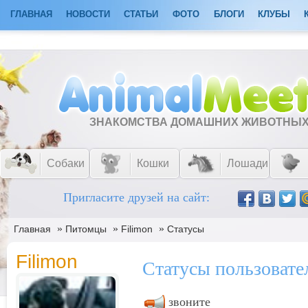
ГЛАВНАЯ
НОВОСТИ
СТАТЬИ
ФОТО
БЛОГИ
КЛУБЫ
ЗНАКОМСТВА ДОМАШНИХ ЖИВОТНЫ
Собаки
Кошки
Лошади
Пригласите друзей на сайт:
»
»
»
Главная
Питомцы
Filimon
Статусы
Filimon
Статусы пользовате
звоните