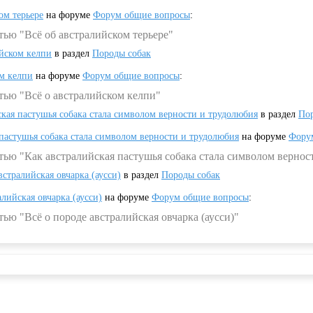
ом терьере
на форуме
Форум общие вопросы
:
тью "Всё об австралийском терьере"
ийском келпи
в раздел
Породы собак
ом келпи
на форуме
Форум общие вопросы
:
тью "Всё о австралийском келпи"
ская пастушья собака стала символом верности и трудолюбия
в раздел
Пор
 пастушья собака стала символом верности и трудолюбия
на форуме
Фору
тью "Как австралийская пастушья собака стала символом вернос
встралийская овчарка (аусси)
в раздел
Породы собак
алийская овчарка (аусси)
на форуме
Форум общие вопросы
:
ью "Всё о породе австралийская овчарка (аусси)"