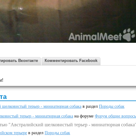
ировать Вконтакте
Комментировать Facebook
м!
та
 шелковистый терьер - миниатюрная собака
в раздел
Породы собак
ковистый терьер - миниатюрная собака
на форуме
Форум общие вопрос
атью "Австралийский шелковистый терьер - миниатюрная собака
ийском терьере
в раздел
Породы собак