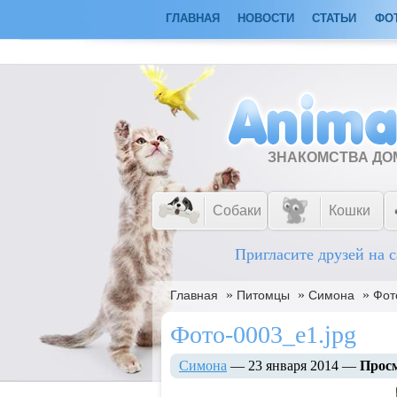
ГЛАВНАЯ
НОВОСТИ
СТАТЬИ
ФО
ЗНАКОМСТВА Д
Собаки
Кошки
Пригласите друзей на с
»
»
»
Главная
Питомцы
Симона
Фот
Фото-0003_e1.jpg
Симона
— 23 января 2014 —
Прос