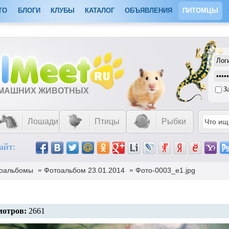
ТО
БЛОГИ
КЛУБЫ
КАТАЛОГ
ОБЪЯВЛЕНИЯ
ПИТОМЦЫ
З
ОМАШНИХ ЖИВОТНЫХ
Лошади
Птицы
Рыбки
айт:
»
»
оальбомы
Фотоальбом 23.01.2014
Фото-0003_e1.jpg
мотров:
2661