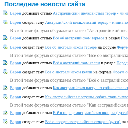
Последние новости сайта
Барон
добавляет статью
Австралийский шелковистый терьер - мин
Барон
создает тему
Австралийский шелковистый терьер - миниатю
В этой теме форума обсуждаем статью "Австралийский шел
Барон
добавляет статью
Всё об австралийском терьере
в раздел
Пор
Барон
создает тему
Всё об австралийском терьере
на форуме
Форум
В этой теме форума обсуждаем статью "Всё об австралийск
Барон
добавляет статью
Всё о австралийском келпи
в раздел
Пород
Барон
создает тему
Всё о австралийском келпи
на форуме
Форум о
В этой теме форума обсуждаем статью "Всё о австралийско
Барон
добавляет статью
Как австралийская пастушья собака стала 
Барон
создает тему
Как австралийская пастушья собака стала симв
В этой теме форума обсуждаем статью "Как австралийская 
Барон
добавляет статью
Всё о породе австралийская овчарка (аусси
Барон
создает тему
Всё о породе австралийская овчарка (аусси)
на 