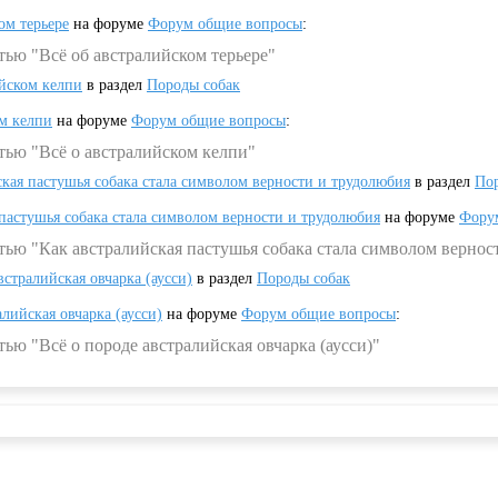
ом терьере
на форуме
Форум общие вопросы
:
тью "Всё об австралийском терьере"
ийском келпи
в раздел
Породы собак
ом келпи
на форуме
Форум общие вопросы
:
тью "Всё о австралийском келпи"
ская пастушья собака стала символом верности и трудолюбия
в раздел
Пор
 пастушья собака стала символом верности и трудолюбия
на форуме
Фору
тью "Как австралийская пастушья собака стала символом вернос
встралийская овчарка (аусси)
в раздел
Породы собак
алийская овчарка (аусси)
на форуме
Форум общие вопросы
:
ью "Всё о породе австралийская овчарка (аусси)"