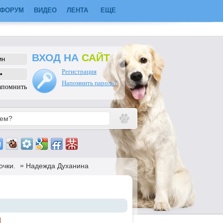
ФОРУМ
ВИДЕО
ЛЕНТА
ЕЩЕ
ВХОД НА
САЙТ
Регистрация
Напомнить пароль?
апомнить
»
очки.
Надежда Духанина