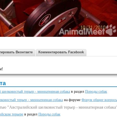
ировать Вконтакте
Комментировать Facebook
м!
та
 шелковистый терьер - миниатюрная собака
в раздел
Породы собак
ковистый терьер - миниатюрная собака
на форуме
Форум общие вопрос
атью "Австралийский шелковистый терьер - миниатюрная собака
ийском терьере
в раздел
Породы собак