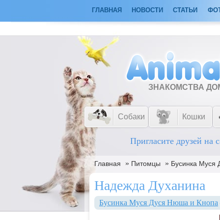
ГЛАВНАЯ
НОВОСТИ
СТАТЬИ
ФО
ЗНАКОМСТВА Д
Собаки
Кошки
Пригласите друзей на с
»
»
Главная
Питомцы
Бусинка Муся 
Надежда Духанина
Бусинка Муся Дуся Нюша и Кнопа