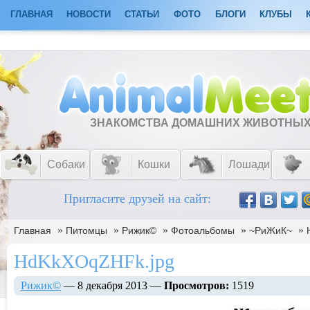
ГЛАВНАЯ
НОВОСТИ
СТАТЬИ
ФОТО
БЛОГИ
КЛУБЫ
ЗНАКОМСТВА ДОМАШНИХ ЖИВОТНЫ
Собаки
Кошки
Лошади
Пригласите друзей на сайт:
»
»
»
»
»
Главная
Питомцы
Рижик©
Фотоальбомы
~РиЖиК~
HdKkXOqZHFk.jpg
Рижик©
— 8 декабря 2013 —
Просмотров:
1519