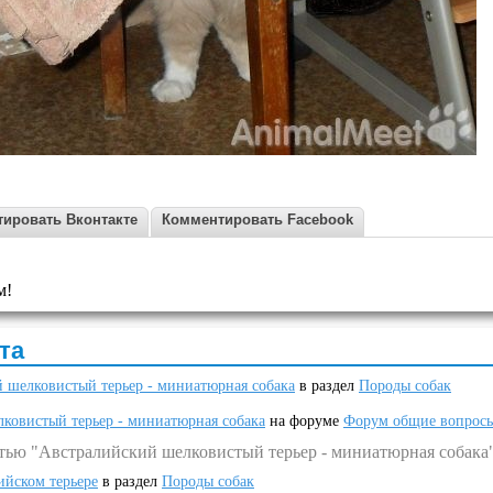
ировать Вконтакте
Комментировать Facebook
м!
та
 шелковистый терьер - миниатюрная собака
в раздел
Породы собак
ковистый терьер - миниатюрная собака
на форуме
Форум общие вопрос
атью "Австралийский шелковистый терьер - миниатюрная собака
ийском терьере
в раздел
Породы собак