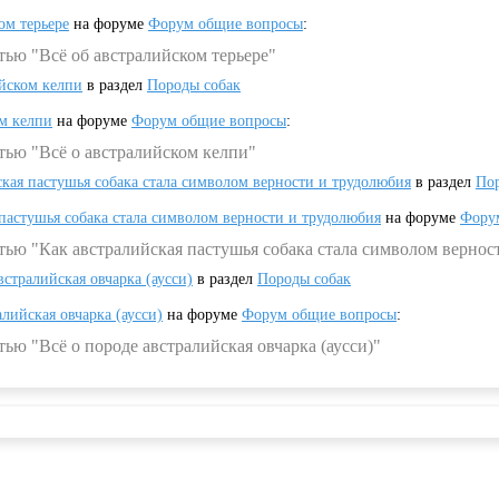
ом терьере
на форуме
Форум общие вопросы
:
тью "Всё об австралийском терьере"
ийском келпи
в раздел
Породы собак
ом келпи
на форуме
Форум общие вопросы
:
тью "Всё о австралийском келпи"
ская пастушья собака стала символом верности и трудолюбия
в раздел
Пор
 пастушья собака стала символом верности и трудолюбия
на форуме
Фору
тью "Как австралийская пастушья собака стала символом вернос
встралийская овчарка (аусси)
в раздел
Породы собак
алийская овчарка (аусси)
на форуме
Форум общие вопросы
:
ью "Всё о породе австралийская овчарка (аусси)"