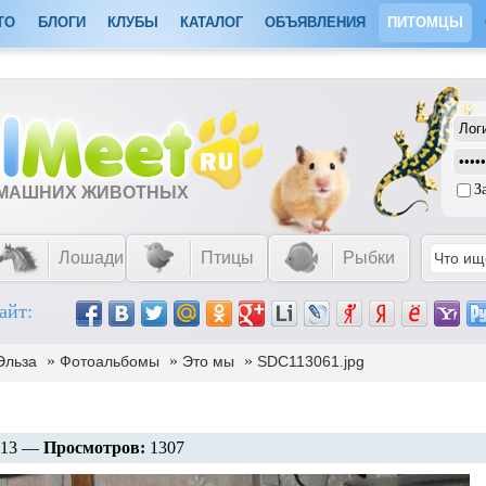
ТО
БЛОГИ
КЛУБЫ
КАТАЛОГ
ОБЪЯВЛЕНИЯ
ПИТОМЦЫ
З
ОМАШНИХ ЖИВОТНЫХ
Лошади
Птицы
Рыбки
айт:
»
»
»
Эльза
Фотоальбомы
Это мы
SDC113061.jpg
013 —
Просмотров:
1307