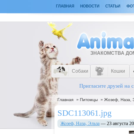
ГЛАВНАЯ
НОВОСТИ
СТАТЬИ
ФО
ЗНАКОМСТВА Д
Собаки
Кошки
Пригласите друзей на с
»
»
Главная
Питомцы
Жозеф, Наза, 
SDC113061.jpg
Жозеф, Наза, Эльза
— 23 августа 2