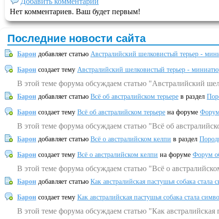
Добавить комментарий
Нет комментариев. Ваш будет первым!
Последние новости сайта
Барон
добавляет статью
Австралийский шелковистый терьер - мин
Барон
создает тему
Австралийский шелковистый терьер - миниатю
В этой теме форума обсуждаем статью "Австралийский шел
Барон
добавляет статью
Всё об австралийском терьере
в раздел
Пор
Барон
создает тему
Всё об австралийском терьере
на форуме
Форум
В этой теме форума обсуждаем статью "Всё об австралийск
Барон
добавляет статью
Всё о австралийском келпи
в раздел
Пород
Барон
создает тему
Всё о австралийском келпи
на форуме
Форум о
В этой теме форума обсуждаем статью "Всё о австралийско
Барон
добавляет статью
Как австралийская пастушья собака стала 
Барон
создает тему
Как австралийская пастушья собака стала симв
В этой теме форума обсуждаем статью "Как австралийская 