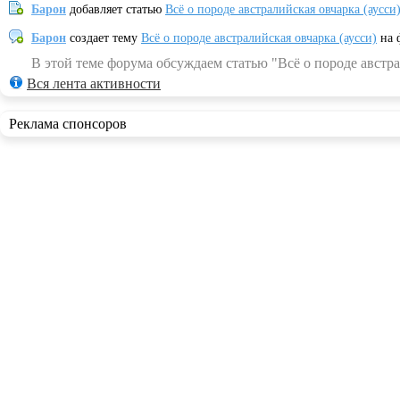
Барон
добавляет статью
Всё о породе австралийская овчарка (аусси
Барон
создает тему
Всё о породе австралийская овчарка (аусси)
на 
В этой теме форума обсуждаем статью "Всё о породе австра
Вся лента активности
Реклама спонсоров