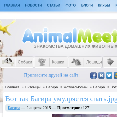
ГЛАВНАЯ
НОВОСТИ
СТАТЬИ
ФОТО
БЛОГИ
КЛУБЫ
ЗНАКОМСТВА ДОМАШНИХ ЖИВОТНЫ
Собаки
Кошки
Лошади
Пригласите друзей на сайт:
»
»
»
»
»
Главная
Питомцы
Багира
Фотоальбомы
Багира
Вот
Вот так Багира умудряется спать.jp
Багира
— 2 апреля 2015 —
Просмотров:
1271