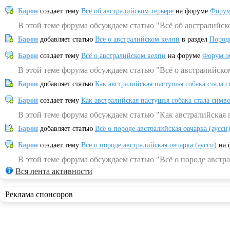
Барон
создает тему
Всё об австралийском терьере
на форуме
Форум
В этой теме форума обсуждаем статью "Всё об австралийск
Барон
добавляет статью
Всё о австралийском келпи
в раздел
Пород
Барон
создает тему
Всё о австралийском келпи
на форуме
Форум о
В этой теме форума обсуждаем статью "Всё о австралийско
Барон
добавляет статью
Как австралийская пастушья собака стала 
Барон
создает тему
Как австралийская пастушья собака стала симв
В этой теме форума обсуждаем статью "Как австралийская 
Барон
добавляет статью
Всё о породе австралийская овчарка (аусси
Барон
создает тему
Всё о породе австралийская овчарка (аусси)
на 
В этой теме форума обсуждаем статью "Всё о породе австра
Вся лента активности
Реклама спонсоров