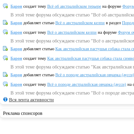
Барон
создает тему
Всё об австралийском терьере
на форуме
Форум
В этой теме форума обсуждаем статью "Всё об австралийск
Барон
добавляет статью
Всё о австралийском келпи
в раздел
Пород
Барон
создает тему
Всё о австралийском келпи
на форуме
Форум о
В этой теме форума обсуждаем статью "Всё о австралийско
Барон
добавляет статью
Как австралийская пастушья собака стала 
Барон
создает тему
Как австралийская пастушья собака стала симв
В этой теме форума обсуждаем статью "Как австралийская 
Барон
добавляет статью
Всё о породе австралийская овчарка (аусси
Барон
создает тему
Всё о породе австралийская овчарка (аусси)
на 
В этой теме форума обсуждаем статью "Всё о породе австра
Вся лента активности
Реклама спонсоров