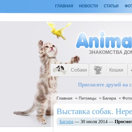
ГЛАВНАЯ
НОВОСТИ
СТАТЬИ
ФО
ЗНАКОМСТВА Д
Собаки
Кошки
Пригласите друзей на с
»
»
»
Главная
Питомцы
Багира
Фот
Выставка собак. Нере
Багира
— 30 июля 2014 —
Просмо