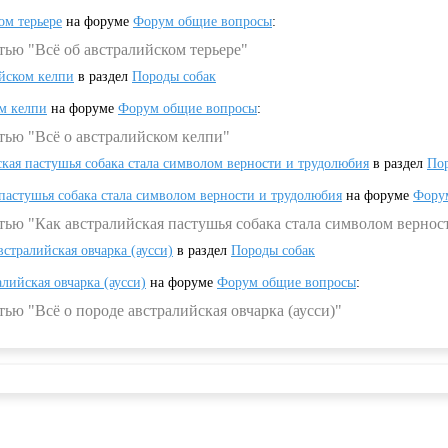
ом терьере
на форуме
Форум общие вопросы
:
тью "Всё об австралийском терьере"
ийском келпи
в раздел
Породы собак
ом келпи
на форуме
Форум общие вопросы
:
тью "Всё о австралийском келпи"
ская пастушья собака стала символом верности и трудолюбия
в раздел
Пор
 пастушья собака стала символом верности и трудолюбия
на форуме
Фору
тью "Как австралийская пастушья собака стала символом вернос
встралийская овчарка (аусси)
в раздел
Породы собак
алийская овчарка (аусси)
на форуме
Форум общие вопросы
:
ью "Всё о породе австралийская овчарка (аусси)"