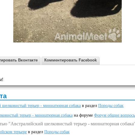
ировать Вконтакте
Комментировать Facebook
м!
та
 шелковистый терьер - миниатюрная собака
в раздел
Породы собак
ковистый терьер - миниатюрная собака
на форуме
Форум общие вопрос
атью "Австралийский шелковистый терьер - миниатюрная собака
ийском терьере
в раздел
Породы собак