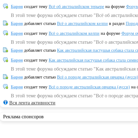
Барон
создает тему
Всё об австралийском терьере
на форуме
Форум
В этой теме форума обсуждаем статью "Всё об австралийск
Барон
добавляет статью
Всё о австралийском келпи
в раздел
Пород
Барон
создает тему
Всё о австралийском келпи
на форуме
Форум о
В этой теме форума обсуждаем статью "Всё о австралийско
Барон
добавляет статью
Как австралийская пастушья собака стала 
Барон
создает тему
Как австралийская пастушья собака стала симв
В этой теме форума обсуждаем статью "Как австралийская 
Барон
добавляет статью
Всё о породе австралийская овчарка (аусси
Барон
создает тему
Всё о породе австралийская овчарка (аусси)
на 
В этой теме форума обсуждаем статью "Всё о породе австра
Вся лента активности
Реклама спонсоров