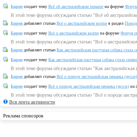
Барон
создает тему
Всё об австралийском терьере
на форуме
Форум
В этой теме форума обсуждаем статью "Всё об австралийск
Барон
добавляет статью
Всё о австралийском келпи
в раздел
Пород
Барон
создает тему
Всё о австралийском келпи
на форуме
Форум о
В этой теме форума обсуждаем статью "Всё о австралийско
Барон
добавляет статью
Как австралийская пастушья собака стала 
Барон
создает тему
Как австралийская пастушья собака стала симв
В этой теме форума обсуждаем статью "Как австралийская 
Барон
добавляет статью
Всё о породе австралийская овчарка (аусси
Барон
создает тему
Всё о породе австралийская овчарка (аусси)
на 
В этой теме форума обсуждаем статью "Всё о породе австра
Вся лента активности
Реклама спонсоров