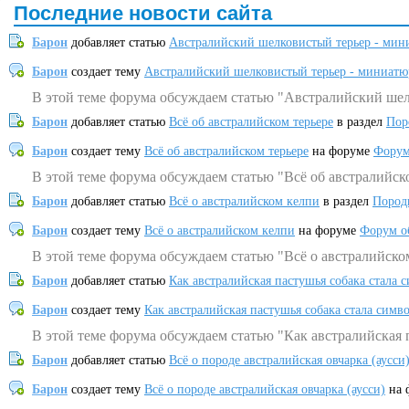
Последние новости сайта
Барон
добавляет статью
Австралийский шелковистый терьер - мин
Барон
создает тему
Австралийский шелковистый терьер - миниатю
В этой теме форума обсуждаем статью "Австралийский шел
Барон
добавляет статью
Всё об австралийском терьере
в раздел
Пор
Барон
создает тему
Всё об австралийском терьере
на форуме
Форум
В этой теме форума обсуждаем статью "Всё об австралийск
Барон
добавляет статью
Всё о австралийском келпи
в раздел
Пород
Барон
создает тему
Всё о австралийском келпи
на форуме
Форум о
В этой теме форума обсуждаем статью "Всё о австралийско
Барон
добавляет статью
Как австралийская пастушья собака стала 
Барон
создает тему
Как австралийская пастушья собака стала симв
В этой теме форума обсуждаем статью "Как австралийская 
Барон
добавляет статью
Всё о породе австралийская овчарка (аусси
Барон
создает тему
Всё о породе австралийская овчарка (аусси)
на 