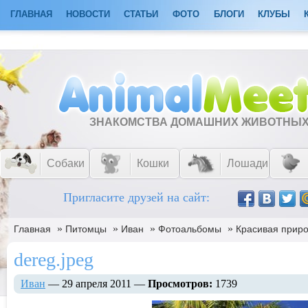
ГЛАВНАЯ
НОВОСТИ
СТАТЬИ
ФОТО
БЛОГИ
КЛУБЫ
ЗНАКОМСТВА ДОМАШНИХ ЖИВОТНЫ
Собаки
Кошки
Лошади
Пригласите друзей на сайт:
»
»
»
»
Главная
Питомцы
Ивaн
Фотоальбомы
Красивая прир
dereg.jpeg
Ивaн
— 29 апреля 2011 —
Просмотров:
1739