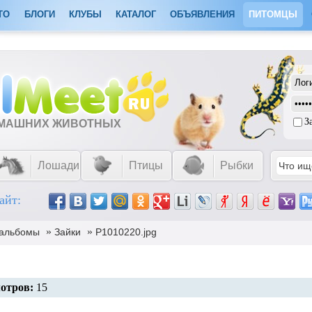
ТО
БЛОГИ
КЛУБЫ
КАТАЛОГ
ОБЪЯВЛЕНИЯ
ПИТОМЦЫ
З
ОМАШНИХ ЖИВОТНЫХ
Лошади
Птицы
Рыбки
айт:
»
»
альбомы
Зайки
P1010220.jpg
отров:
15