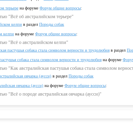
ом терьере
на форуме
Форум общие вопросы
:
тью "Всё об австралийском терьере"
ийском келпи
в раздел
Породы собак
ом келпи
на форуме
Форум общие вопросы
:
тью "Всё о австралийском келпи"
ская пастушья собака стала символом верности и трудолюбия
в раздел
Пор
 пастушья собака стала символом верности и трудолюбия
на форуме
Фору
тью "Как австралийская пастушья собака стала символом вернос
встралийская овчарка (аусси)
в раздел
Породы собак
алийская овчарка (аусси)
на форуме
Форум общие вопросы
:
ью "Всё о породе австралийская овчарка (аусси)"