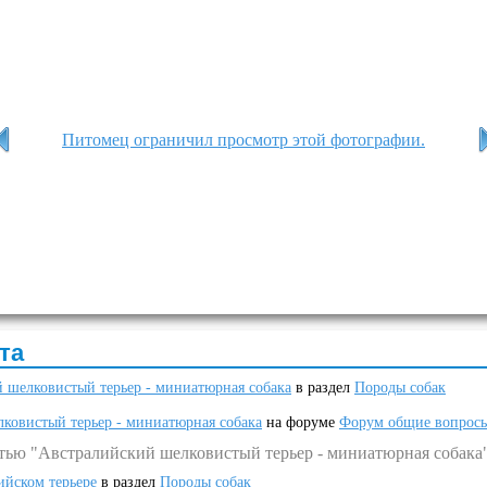
Питомец ограничил просмотр этой фотографии.
та
 шелковистый терьер - миниатюрная собака
в раздел
Породы собак
ковистый терьер - миниатюрная собака
на форуме
Форум общие вопрос
атью "Австралийский шелковистый терьер - миниатюрная собака
ийском терьере
в раздел
Породы собак