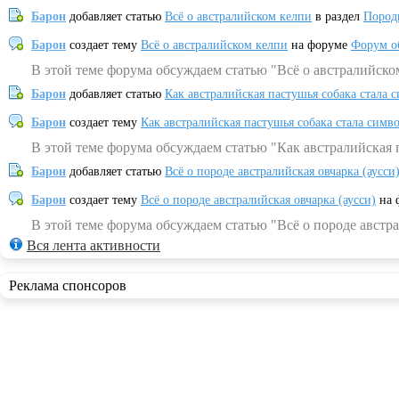
Барон
добавляет статью
Всё о австралийском келпи
в раздел
Пород
Барон
создает тему
Всё о австралийском келпи
на форуме
Форум о
В этой теме форума обсуждаем статью "Всё о австралийско
Барон
добавляет статью
Как австралийская пастушья собака стала 
Барон
создает тему
Как австралийская пастушья собака стала симв
В этой теме форума обсуждаем статью "Как австралийская 
Барон
добавляет статью
Всё о породе австралийская овчарка (аусси
Барон
создает тему
Всё о породе австралийская овчарка (аусси)
на 
В этой теме форума обсуждаем статью "Всё о породе австра
Вся лента активности
Реклама спонсоров