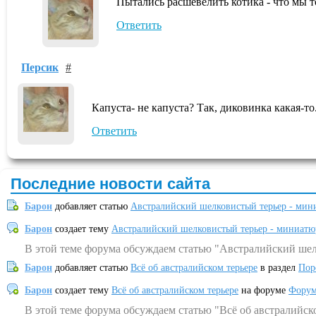
Пытались расшевелить котика - что мы т
Ответить
Персик
#
Капуста- не капуста? Так, диковинка какая-т
Ответить
Последние новости сайта
Барон
добавляет статью
Австралийский шелковистый терьер - мин
Барон
создает тему
Австралийский шелковистый терьер - миниатю
В этой теме форума обсуждаем статью "Австралийский шел
Барон
добавляет статью
Всё об австралийском терьере
в раздел
Пор
Барон
создает тему
Всё об австралийском терьере
на форуме
Форум
В этой теме форума обсуждаем статью "Всё об австралийск