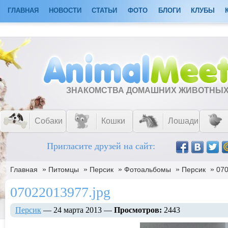
ГЛАВНАЯ
НОВОСТИ
СТАТЬИ
ФОТО
БЛОГИ
КЛУБЫ
ЗНАКОМСТВА ДОМАШНИХ ЖИВОТНЫ
Собаки
Кошки
Лошади
Пригласите друзей на сайт:
»
»
»
»
»
Главная
Питомцы
Персик
Фотоальбомы
Персик
070
07022013977.jpg
Персик
— 24 марта 2013 —
Просмотров:
2443