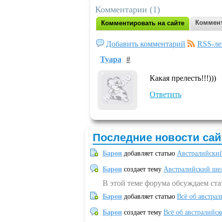
Комментарии (1)
Коммент
Комментировать на сайте
Добавить комментарий
RSS-ле
Tyapa
#
Какая прелесть!!!)))
Ответить
Последние новости сай
Барон
добавляет статью
Австралийский
Барон
создает тему
Австралийский шел
В этой теме форума обсуждаем ст
Барон
добавляет статью
Всё об австрал
Барон
создает тему
Всё об австралийск