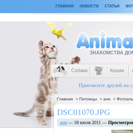
ГЛАВНАЯ
НОВОСТИ
СТАТЬИ
ФО
ЗНАКОМСТВА Д
Собаки
Кошки
Пригласите друзей на с
»
»
»
Главная
Питомцы
аня
Фотоал
DSC01070.JPG
аня
— 18 июля 2011 —
Просмотро