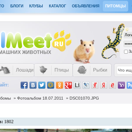
ТО
БЛОГИ
КЛУБЫ
КАТАЛОГ
ОБЪЯВЛЕНИЯ
ПИТОМЦЫ
З
ОМАШНИХ ЖИВОТНЫХ
Лошади
Птицы
Рыбки
айт:
»
»
ьбомы
Фотоальбом 18.07.2011
DSC01070.JPG
в:
1802