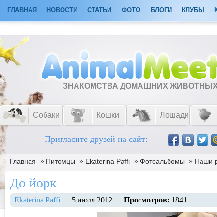
ГЛАВНАЯ
НОВОСТИ
СТАТЬИ
ФОТО
БЛОГИ
КЛУБЫ
ЗНАКОМСТВА ДОМАШНИХ ЖИВОТНЫ
Собаки
Кошки
Лошади
Пригласите друзей на сайт:
»
»
»
»
Главная
Питомцы
Ekaterina Paffi
Фотоальбомы
Наши 
До йорк
Ekaterina Paffi
— 5 июля 2012 —
Просмотров:
1841