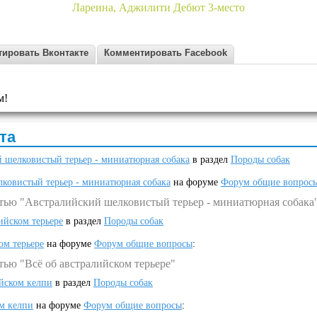
Лареина, Аджилити Дебют 3-место
ировать Вконтакте
Комментировать Facebook
м!
та
 шелковистый терьер - миниатюрная собака
в раздел
Породы собак
ковистый терьер - миниатюрная собака
на форуме
Форум общие вопрос
атью "Австралийский шелковистый терьер - миниатюрная собака
ийском терьере
в раздел
Породы собак
ом терьере
на форуме
Форум общие вопросы
:
тью "Всё об австралийском терьере"
ийском келпи
в раздел
Породы собак
ом келпи
на форуме
Форум общие вопросы
: