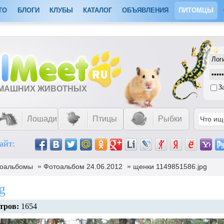
ТО
БЛОГИ
КЛУБЫ
КАТАЛОГ
ОБЪЯВЛЕНИЯ
ПИТОМЦЫ
З
ОМАШНИХ ЖИВОТНЫХ
Лошади
Птицы
Рыбки
айт:
»
»
оальбомы
Фотоальбом 24.06.2012
щенки 1149851586.jpg
g
тров:
1654