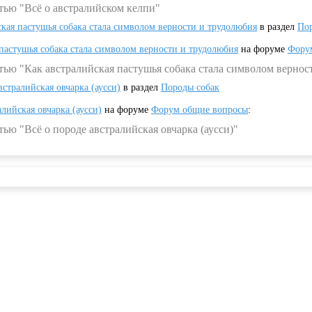
тью "Всё о австралийском келпи"
ская пастушья собака стала символом верности и трудолюбия
в раздел
Пор
 пастушья собака стала символом верности и трудолюбия
на форуме
Фору
тью "Как австралийская пастушья собака стала символом вернос
встралийская овчарка (аусси)
в раздел
Породы собак
алийская овчарка (аусси)
на форуме
Форум общие вопросы
:
ью "Всё о породе австралийская овчарка (аусси)"