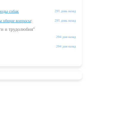
оды собак
291 день назад
м общие вопросы
:
291 день назад
ти и трудолюбия"
294 дня назад
294 дня назад