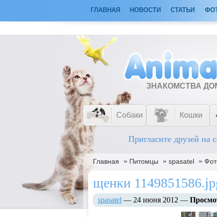
ГЛАВНАЯ
НОВОСТИ
СТАТЬИ
ФО
ЗНАКОМСТВА Д
Собаки
Кошки
Пригласите друзей на с
»
»
»
Главная
Питомцы
spasatel
Фот
щенки 1149851586.jp
spasatel
— 24 июня 2012 —
Просмо