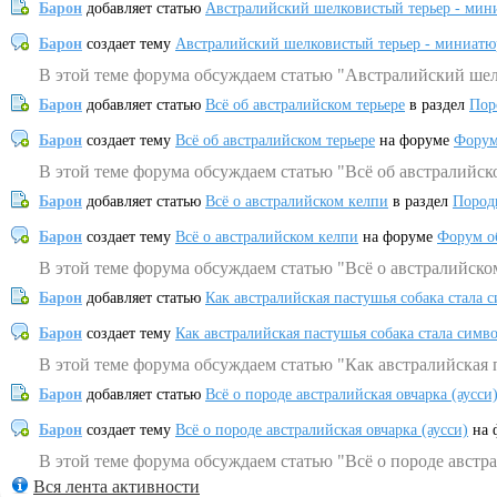
Барон
добавляет статью
Австралийский шелковистый терьер - мин
Барон
создает тему
Австралийский шелковистый терьер - миниатю
В этой теме форума обсуждаем статью "Австралийский шел
Барон
добавляет статью
Всё об австралийском терьере
в раздел
Пор
Барон
создает тему
Всё об австралийском терьере
на форуме
Форум
В этой теме форума обсуждаем статью "Всё об австралийск
Барон
добавляет статью
Всё о австралийском келпи
в раздел
Пород
Барон
создает тему
Всё о австралийском келпи
на форуме
Форум о
В этой теме форума обсуждаем статью "Всё о австралийско
Барон
добавляет статью
Как австралийская пастушья собака стала 
Барон
создает тему
Как австралийская пастушья собака стала симв
В этой теме форума обсуждаем статью "Как австралийская 
Барон
добавляет статью
Всё о породе австралийская овчарка (аусси
Барон
создает тему
Всё о породе австралийская овчарка (аусси)
на 
В этой теме форума обсуждаем статью "Всё о породе австра
Вся лента активности