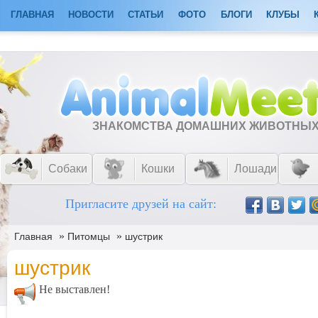
ГЛАВНАЯ
НОВОСТИ
СТАТЬИ
ФОТО
БЛОГИ
КЛУБЫ
ЗНАКОМСТВА ДОМАШНИХ ЖИВОТНЫ
Собаки
Кошки
Лошади
Пригласите друзей на сайт:
»
»
Главная
Питомцы
шустрик
шустрик
Не выставлен!