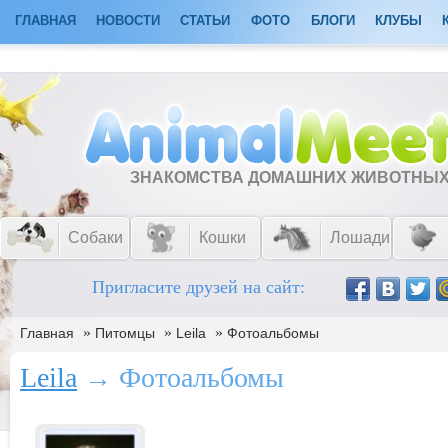
ГЛАВНАЯ
НОВОСТИ
СТАТЬИ
ФОТО
БЛОГИ
КЛУБЫ
ЗНАКОМСТВА ДОМАШНИХ ЖИВОТНЫ
Собаки
Кошки
Лошади
Пригласите друзей на сайт:
»
»
»
Главная
Питомцы
Leila
Фотоальбомы
Leila
→ Фотоальбомы