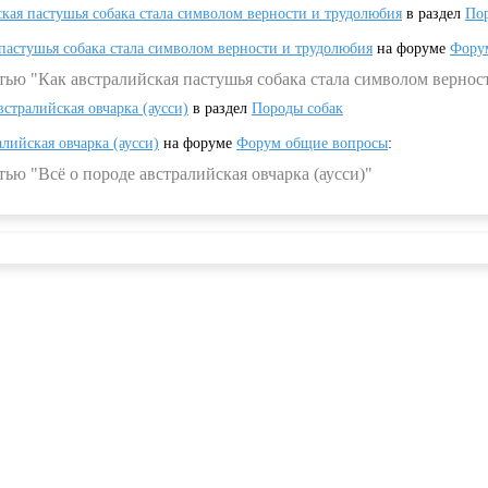
ская пастушья собака стала символом верности и трудолюбия
в раздел
Пор
 пастушья собака стала символом верности и трудолюбия
на форуме
Фору
тью "Как австралийская пастушья собака стала символом вернос
встралийская овчарка (аусси)
в раздел
Породы собак
алийская овчарка (аусси)
на форуме
Форум общие вопросы
:
ью "Всё о породе австралийская овчарка (аусси)"