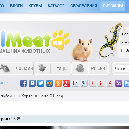
ТО
БЛОГИ
КЛУБЫ
КАТАЛОГ
ОБЪЯВЛЕНИЯ
ПИТОМЦЫ
З
ОМАШНИХ ЖИВОТНЫХ
Лошади
Птицы
Рыбки
айт:
»
»
альбомы
Хорта
Horta 01.jpeg
ров:
1538