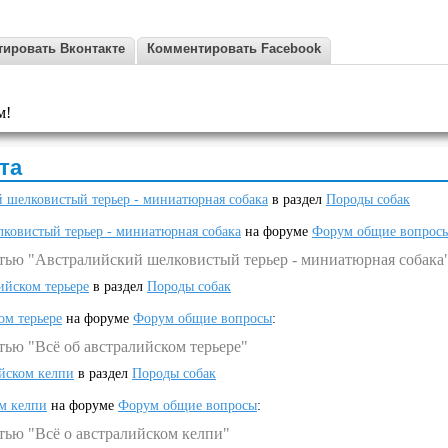
ировать Вконтакте
Комментировать Facebook
м!
та
 шелковистый терьер - миниатюрная собака
в раздел
Породы собак
ковистый терьер - миниатюрная собака
на форуме
Форум общие вопрос
атью "Австралийский шелковистый терьер - миниатюрная собака
ийском терьере
в раздел
Породы собак
ом терьере
на форуме
Форум общие вопросы
:
тью "Всё об австралийском терьере"
ийском келпи
в раздел
Породы собак
ом келпи
на форуме
Форум общие вопросы
:
тью "Всё о австралийском келпи"