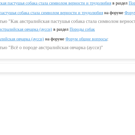
ская пастушья собака стала символом верности и трудолюбия
в раздел
Пор
 пастушья собака стала символом верности и трудолюбия
на форуме
Фору
тью "Как австралийская пастушья собака стала символом вернос
встралийская овчарка (аусси)
в раздел
Породы собак
алийская овчарка (аусси)
на форуме
Форум общие вопросы
:
ью "Всё о породе австралийская овчарка (аусси)"