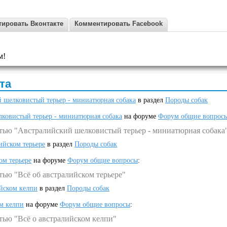
ировать Вконтакте
Комментировать Facebook
м!
та
 шелковистый терьер - миниатюрная собака
в раздел
Породы собак
ковистый терьер - миниатюрная собака
на форуме
Форум общие вопрос
атью "Австралийский шелковистый терьер - миниатюрная собака
ийском терьере
в раздел
Породы собак
ом терьере
на форуме
Форум общие вопросы
:
тью "Всё об австралийском терьере"
ийском келпи
в раздел
Породы собак
ом келпи
на форуме
Форум общие вопросы
:
тью "Всё о австралийском келпи"