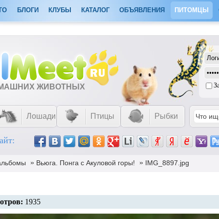
ТО
БЛОГИ
КЛУБЫ
КАТАЛОГ
ОБЪЯВЛЕНИЯ
ПИТОМЦЫ
З
ОМАШНИХ ЖИВОТНЫХ
Лошади
Птицы
Рыбки
айт:
»
»
альбомы
Вьюга. Понга с Акуловой горы!
IMG_8897.jpg
отров:
1935