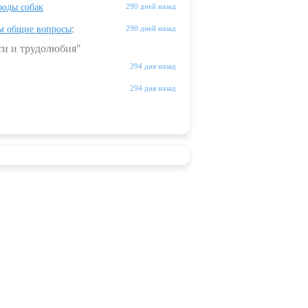
оды собак
290 дней назад
м общие вопросы
:
290 дней назад
ти и трудолюбия"
294 дня назад
294 дня назад