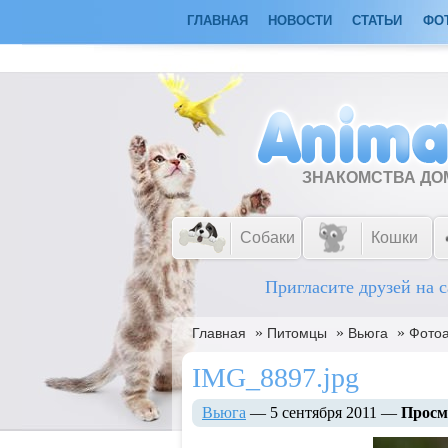
ГЛАВНАЯ
НОВОСТИ
СТАТЬИ
ФО
ЗНАКОМСТВА Д
Собаки
Кошки
Пригласите друзей на с
»
»
»
Главная
Питомцы
Вьюга
Фото
IMG_8897.jpg
Вьюга
— 5 сентября 2011 —
Просм