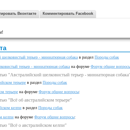
ировать Вконтакте
Комментировать Facebook
м!
та
 шелковистый терьер - миниатюрная собака
в раздел
Породы собак
ковистый терьер - миниатюрная собака
на форуме
Форум общие вопрос
атью "Австралийский шелковистый терьер - миниатюрная собака
ийском терьере
в раздел
Породы собак
ом терьере
на форуме
Форум общие вопросы
:
тью "Всё об австралийском терьере"
ийском келпи
в раздел
Породы собак
ом келпи
на форуме
Форум общие вопросы
:
тью "Всё о австралийском келпи"