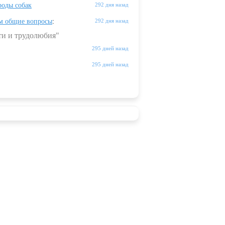
оды собак
292 дня назад
м общие вопросы
:
292 дня назад
ти и трудолюбия"
295 дней назад
295 дней назад