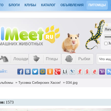
ТО
БЛОГИ
КЛУБЫ
КАТАЛОГ
ОБЪЯВЛЕНИЯ
ПИТОМЦЫ
З
ОМАШНИХ ЖИВОТНЫХ
Лошади
Птицы
Рыбки
айт:
»
»
альбомы
Тусовка Сибирских Хасок!
034.jpg
ов:
1573