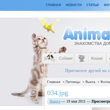
ГЛАВНАЯ
НОВОСТИ
СТАТЬИ
ФО
ЗНАКОМСТВА Д
Собаки
Кошки
Пригласите друзей на с
»
»
»
Главная
Питомцы
Вьюга
Фото
034.jpg
Вьюга
— 19 мая 2011 —
Просмотр