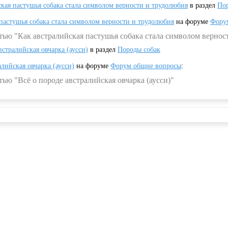
ская пастушья собака стала символом верности и трудолюбия
в раздел
Пор
 пастушья собака стала символом верности и трудолюбия
на форуме
Фору
тью "Как австралийская пастушья собака стала символом вернос
встралийская овчарка (аусси)
в раздел
Породы собак
алийская овчарка (аусси)
на форуме
Форум общие вопросы
:
ью "Всё о породе австралийская овчарка (аусси)"