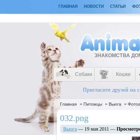
ГЛАВНАЯ
НОВОСТИ
СТАТЬИ
ФО
ЗНАКОМСТВА Д
Собаки
Кошки
Пригласите друзей на с
»
»
»
Главная
Питомцы
Вьюга
Фото
032.png
Вьюга
— 19 мая 2011 —
Просмотр