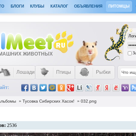
ТО
БЛОГИ
КЛУБЫ
КАТАЛОГ
ОБЪЯВЛЕНИЯ
ПИТОМЦЫ
З
ОМАШНИХ ЖИВОТНЫХ
Лошади
Птицы
Рыбки
айт:
»
»
альбомы
Тусовка Сибирских Хасок!
032.png
ов:
2536