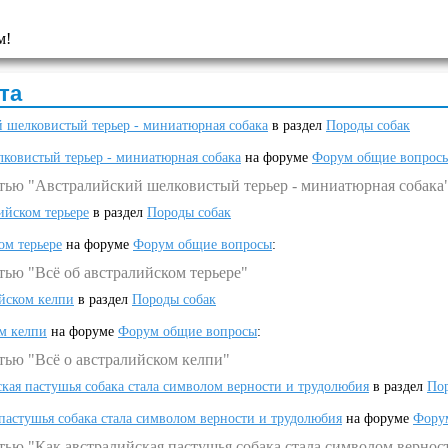
м!
та
 шелковистый терьер - миниатюрная собака
в раздел
Породы собак
ковистый терьер - миниатюрная собака
на форуме
Форум общие вопрос
атью "Австралийский шелковистый терьер - миниатюрная собака
ийском терьере
в раздел
Породы собак
ом терьере
на форуме
Форум общие вопросы
:
тью "Всё об австралийском терьере"
ийском келпи
в раздел
Породы собак
ом келпи
на форуме
Форум общие вопросы
:
тью "Всё о австралийском келпи"
ская пастушья собака стала символом верности и трудолюбия
в раздел
Пор
 пастушья собака стала символом верности и трудолюбия
на форуме
Фору
тью "Как австралийская пастушья собака стала символом вернос