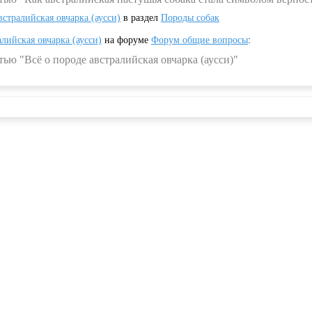
встралийская овчарка (аусси)
в раздел
Породы собак
алийская овчарка (аусси)
на форуме
Форум общие вопросы
:
ью "Всё о породе австралийская овчарка (аусси)"