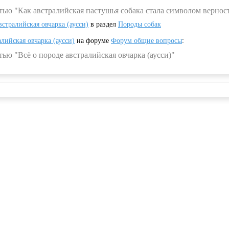
тью "Как австралийская пастушья собака стала символом вернос
встралийская овчарка (аусси)
в раздел
Породы собак
алийская овчарка (аусси)
на форуме
Форум общие вопросы
:
ью "Всё о породе австралийская овчарка (аусси)"