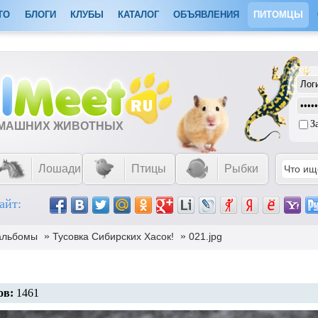
ТО
БЛОГИ
КЛУБЫ
КАТАЛОГ
ОБЪЯВЛЕНИЯ
ПИТОМЦЫ
З
ОМАШНИХ ЖИВОТНЫХ
Лошади
Птицы
Рыбки
айт:
»
»
альбомы
Тусовка Сибирских Хасок!
021.jpg
ов:
1461