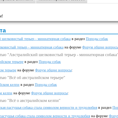
м!
та
 шелковистый терьер - миниатюрная собака
в раздел
Породы собак
ковистый терьер - миниатюрная собака
на форуме
Форум общие вопрос
атью "Австралийский шелковистый терьер - миниатюрная собака
ийском терьере
в раздел
Породы собак
ом терьере
на форуме
Форум общие вопросы
:
тью "Всё об австралийском терьере"
ийском келпи
в раздел
Породы собак
ом келпи
на форуме
Форум общие вопросы
:
тью "Всё о австралийском келпи"
ская пастушья собака стала символом верности и трудолюбия
в раздел
Пор
 пастушья собака стала символом верности и трудолюбия
на форуме
Фору