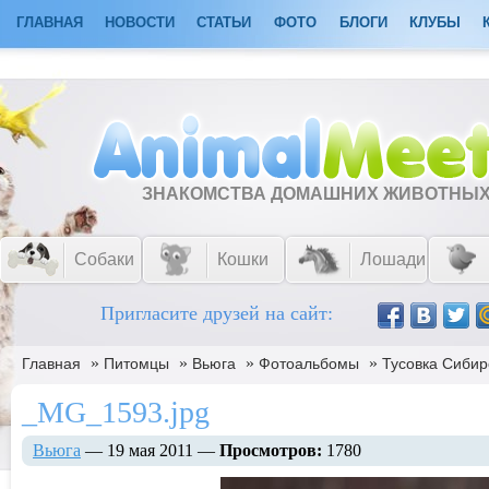
ГЛАВНАЯ
НОВОСТИ
СТАТЬИ
ФОТО
БЛОГИ
КЛУБЫ
ЗНАКОМСТВА ДОМАШНИХ ЖИВОТНЫ
Собаки
Кошки
Лошади
Пригласите друзей на сайт:
»
»
»
»
Главная
Питомцы
Вьюга
Фотоальбомы
Тусовка Сибир
_MG_1593.jpg
Вьюга
— 19 мая 2011 —
Просмотров:
1780