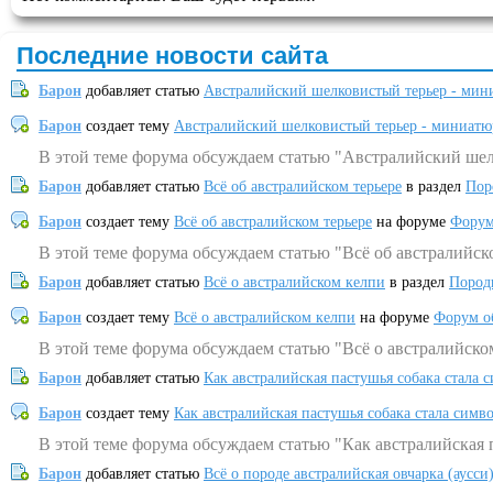
Последние новости сайта
Барон
добавляет статью
Австралийский шелковистый терьер - мин
Барон
создает тему
Австралийский шелковистый терьер - миниатю
В этой теме форума обсуждаем статью "Австралийский шел
Барон
добавляет статью
Всё об австралийском терьере
в раздел
Пор
Барон
создает тему
Всё об австралийском терьере
на форуме
Форум
В этой теме форума обсуждаем статью "Всё об австралийск
Барон
добавляет статью
Всё о австралийском келпи
в раздел
Пород
Барон
создает тему
Всё о австралийском келпи
на форуме
Форум о
В этой теме форума обсуждаем статью "Всё о австралийско
Барон
добавляет статью
Как австралийская пастушья собака стала 
Барон
создает тему
Как австралийская пастушья собака стала симв
В этой теме форума обсуждаем статью "Как австралийская 
Барон
добавляет статью
Всё о породе австралийская овчарка (аусси