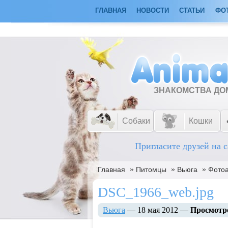
ГЛАВНАЯ
НОВОСТИ
СТАТЬИ
ФО
ЗНАКОМСТВА Д
Собаки
Кошки
Пригласите друзей на с
»
»
»
Главная
Питомцы
Вьюга
Фото
DSC_1966_web.jpg
Вьюга
— 18 мая 2012 —
Просмотр