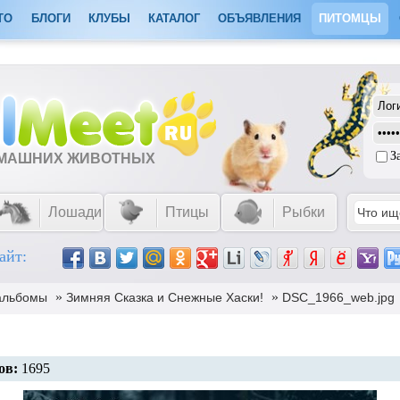
ТО
БЛОГИ
КЛУБЫ
КАТАЛОГ
ОБЪЯВЛЕНИЯ
ПИТОМЦЫ
З
ОМАШНИХ ЖИВОТНЫХ
Лошади
Птицы
Рыбки
айт:
»
»
альбомы
Зимняя Сказка и Снежные Хаски!
DSC_1966_web.jpg
ов:
1695