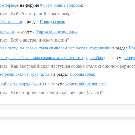
ом терьере
на форуме
Форум общие вопросы
:
тью "Всё об австралийском терьере"
ийском келпи
в раздел
Породы собак
ом келпи
на форуме
Форум общие вопросы
:
тью "Всё о австралийском келпи"
ская пастушья собака стала символом верности и трудолюбия
в раздел
Пор
 пастушья собака стала символом верности и трудолюбия
на форуме
Фору
тью "Как австралийская пастушья собака стала символом вернос
встралийская овчарка (аусси)
в раздел
Породы собак
алийская овчарка (аусси)
на форуме
Форум общие вопросы
:
ью "Всё о породе австралийская овчарка (аусси)"