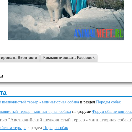
ировать Вконтакте
Комментировать Facebook
м!
та
 шелковистый терьер - миниатюрная собака
в раздел
Породы собак
ковистый терьер - миниатюрная собака
на форуме
Форум общие вопрос
атью "Австралийский шелковистый терьер - миниатюрная собака
ийском терьере
в раздел
Породы собак