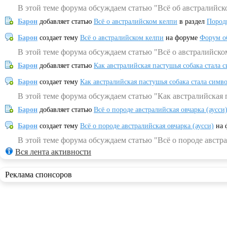
В этой теме форума обсуждаем статью "Всё об австралийск
Барон
добавляет статью
Всё о австралийском келпи
в раздел
Пород
Барон
создает тему
Всё о австралийском келпи
на форуме
Форум о
В этой теме форума обсуждаем статью "Всё о австралийско
Барон
добавляет статью
Как австралийская пастушья собака стала 
Барон
создает тему
Как австралийская пастушья собака стала симв
В этой теме форума обсуждаем статью "Как австралийская 
Барон
добавляет статью
Всё о породе австралийская овчарка (аусси
Барон
создает тему
Всё о породе австралийская овчарка (аусси)
на 
В этой теме форума обсуждаем статью "Всё о породе австра
Вся лента активности
Реклама спонсоров