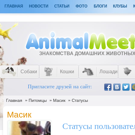
ГЛАВНАЯ
НОВОСТИ
СТАТЬИ
ФОТО
БЛОГИ
КЛУБЫ
ЗНАКОМСТВА ДОМАШНИХ ЖИВОТНЫ
Собаки
Кошки
Лошади
Пригласите друзей на сайт:
»
»
»
Главная
Питомцы
Масик
Статусы
Масик
Статусы пользовате