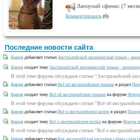
Лапоухий сфинкс (7 месяц
Комментировать
(0)
Последние новости сайта
Барон
добавляет статью
Австралийский шелковистый терьер - мин
Барон
создает тему
Австралийский шелковистый терьер - миниатю
В этой теме форума обсуждаем статью "Австралийский шел
Барон
добавляет статью
Всё об австралийском терьере
в раздел
Пор
Барон
создает тему
Всё об австралийском терьере
на форуме
Форум
В этой теме форума обсуждаем статью "Всё об австралийск
Барон
добавляет статью
Всё о австралийском келпи
в раздел
Пород
Барон
создает тему
Всё о австралийском келпи
на форуме
Форум о
В этой теме форума обсуждаем статью "Всё о австралийско
Барон
добавляет статью
Как австралийская пастушья собака стала 