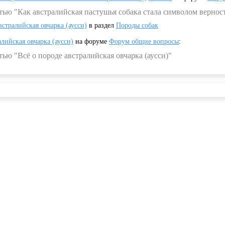
тью "Как австралийская пастушья собака стала символом вернос
встралийская овчарка (аусси)
в раздел
Породы собак
алийская овчарка (аусси)
на форуме
Форум общие вопросы
:
ью "Всё о породе австралийская овчарка (аусси)"