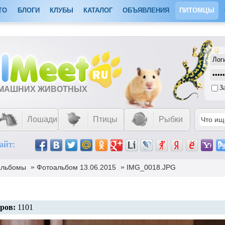
ТО
БЛОГИ
КЛУБЫ
КАТАЛОГ
ОБЪЯВЛЕНИЯ
ПИТОМЦЫ
З
ОМАШНИХ ЖИВОТНЫХ
Лошади
Птицы
Рыбки
айт:
»
»
альбомы
Фотоальбом 13.06.2015
IMG_0018.JPG
ров:
1101