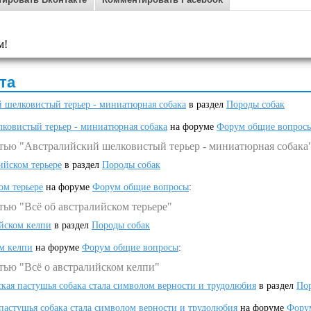
м!
та
 шелковистый терьер - миниатюрная собака
в раздел
Породы собак
ковистый терьер - миниатюрная собака
на форуме
Форум общие вопрос
атью "Австралийский шелковистый терьер - миниатюрная собака
ийском терьере
в раздел
Породы собак
ом терьере
на форуме
Форум общие вопросы
:
тью "Всё об австралийском терьере"
ийском келпи
в раздел
Породы собак
ом келпи
на форуме
Форум общие вопросы
:
тью "Всё о австралийском келпи"
ская пастушья собака стала символом верности и трудолюбия
в раздел
Пор
 пастушья собака стала символом верности и трудолюбия
на форуме
Фору