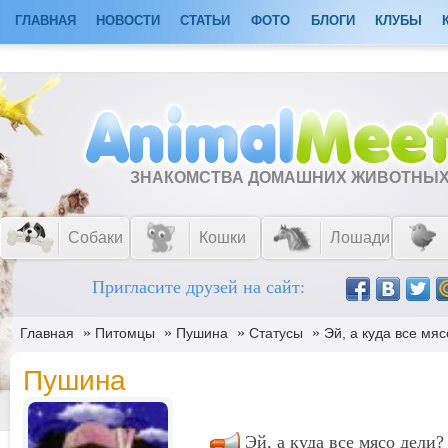
ГЛАВНАЯ
НОВОСТИ
СТАТЬИ
ФОТО
БЛОГИ
КЛУБЫ
ЗНАКОМСТВА ДОМАШНИХ ЖИВОТНЫ
Собаки
Кошки
Лошади
Пригласите друзей на сайт:
»
»
»
»
Главная
Питомцы
Пушина
Статусы
Эй, а куда все мя
Пушина
Эй, а куда все мясо дели?