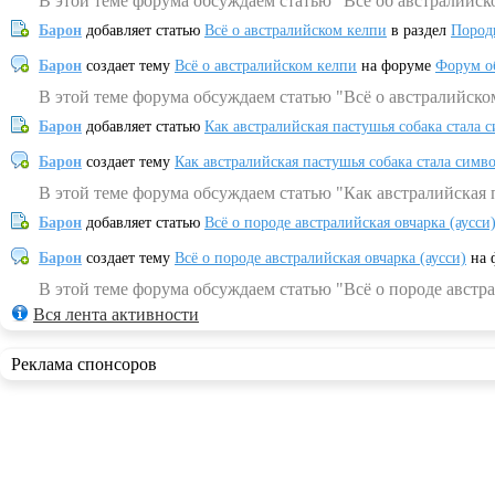
В этой теме форума обсуждаем статью "Всё об австралийск
Барон
добавляет статью
Всё о австралийском келпи
в раздел
Пород
Барон
создает тему
Всё о австралийском келпи
на форуме
Форум о
В этой теме форума обсуждаем статью "Всё о австралийско
Барон
добавляет статью
Как австралийская пастушья собака стала 
Барон
создает тему
Как австралийская пастушья собака стала симв
В этой теме форума обсуждаем статью "Как австралийская 
Барон
добавляет статью
Всё о породе австралийская овчарка (аусси
Барон
создает тему
Всё о породе австралийская овчарка (аусси)
на 
В этой теме форума обсуждаем статью "Всё о породе австра
Вся лента активности
Реклама спонсоров