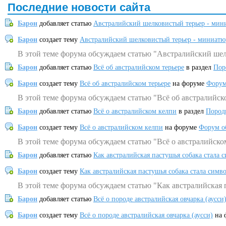
Последние новости сайта
Барон
добавляет статью
Австралийский шелковистый терьер - мин
Барон
создает тему
Австралийский шелковистый терьер - миниатю
В этой теме форума обсуждаем статью "Австралийский шел
Барон
добавляет статью
Всё об австралийском терьере
в раздел
Пор
Барон
создает тему
Всё об австралийском терьере
на форуме
Форум
В этой теме форума обсуждаем статью "Всё об австралийск
Барон
добавляет статью
Всё о австралийском келпи
в раздел
Пород
Барон
создает тему
Всё о австралийском келпи
на форуме
Форум о
В этой теме форума обсуждаем статью "Всё о австралийско
Барон
добавляет статью
Как австралийская пастушья собака стала 
Барон
создает тему
Как австралийская пастушья собака стала симв
В этой теме форума обсуждаем статью "Как австралийская 
Барон
добавляет статью
Всё о породе австралийская овчарка (аусси
Барон
создает тему
Всё о породе австралийская овчарка (аусси)
на 