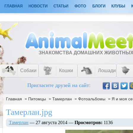
ГЛАВНАЯ
НОВОСТИ
СТАТЬИ
ФОТО
БЛОГИ
КЛУБЫ
ЗНАКОМСТВА ДОМАШНИХ ЖИВОТНЫ
Собаки
Кошки
Лошади
Пригласите друзей на сайт:
»
»
»
»
Главная
Питомцы
Тамерлан
Фотоальбомы
Я и моя с
Тамерлан.jpg
Тамерлан
— 27 августа 2014 —
Просмотров:
1136