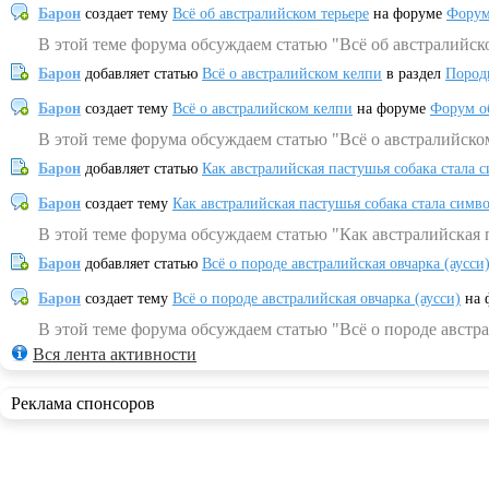
Барон
создает тему
Всё об австралийском терьере
на форуме
Форум
В этой теме форума обсуждаем статью "Всё об австралийск
Барон
добавляет статью
Всё о австралийском келпи
в раздел
Пород
Барон
создает тему
Всё о австралийском келпи
на форуме
Форум о
В этой теме форума обсуждаем статью "Всё о австралийско
Барон
добавляет статью
Как австралийская пастушья собака стала 
Барон
создает тему
Как австралийская пастушья собака стала симв
В этой теме форума обсуждаем статью "Как австралийская 
Барон
добавляет статью
Всё о породе австралийская овчарка (аусси
Барон
создает тему
Всё о породе австралийская овчарка (аусси)
на 
В этой теме форума обсуждаем статью "Всё о породе австра
Вся лента активности
Реклама спонсоров