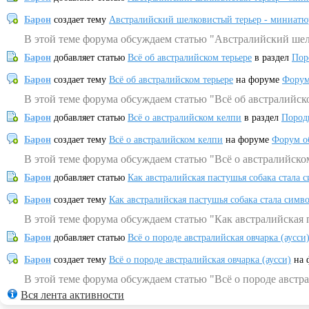
Барон
создает тему
Австралийский шелковистый терьер - миниатю
В этой теме форума обсуждаем статью "Австралийский шел
Барон
добавляет статью
Всё об австралийском терьере
в раздел
Пор
Барон
создает тему
Всё об австралийском терьере
на форуме
Форум
В этой теме форума обсуждаем статью "Всё об австралийск
Барон
добавляет статью
Всё о австралийском келпи
в раздел
Пород
Барон
создает тему
Всё о австралийском келпи
на форуме
Форум о
В этой теме форума обсуждаем статью "Всё о австралийско
Барон
добавляет статью
Как австралийская пастушья собака стала 
Барон
создает тему
Как австралийская пастушья собака стала симв
В этой теме форума обсуждаем статью "Как австралийская 
Барон
добавляет статью
Всё о породе австралийская овчарка (аусси
Барон
создает тему
Всё о породе австралийская овчарка (аусси)
на 
В этой теме форума обсуждаем статью "Всё о породе австра
Вся лента активности