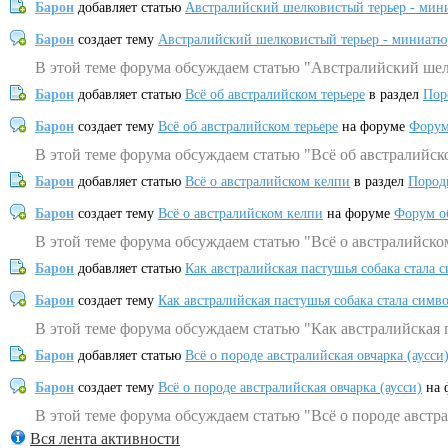
Барон
добавляет статью
Австралийский шелковистый терьер - мин
Барон
создает тему
Австралийский шелковистый терьер - миниатю
В этой теме форума обсуждаем статью "Австралийский шел
Барон
добавляет статью
Всё об австралийском терьере
в раздел
Пор
Барон
создает тему
Всё об австралийском терьере
на форуме
Форум
В этой теме форума обсуждаем статью "Всё об австралийск
Барон
добавляет статью
Всё о австралийском келпи
в раздел
Пород
Барон
создает тему
Всё о австралийском келпи
на форуме
Форум о
В этой теме форума обсуждаем статью "Всё о австралийско
Барон
добавляет статью
Как австралийская пастушья собака стала 
Барон
создает тему
Как австралийская пастушья собака стала симв
В этой теме форума обсуждаем статью "Как австралийская 
Барон
добавляет статью
Всё о породе австралийская овчарка (аусси
Барон
создает тему
Всё о породе австралийская овчарка (аусси)
на 
В этой теме форума обсуждаем статью "Всё о породе австра
Вся лента активности