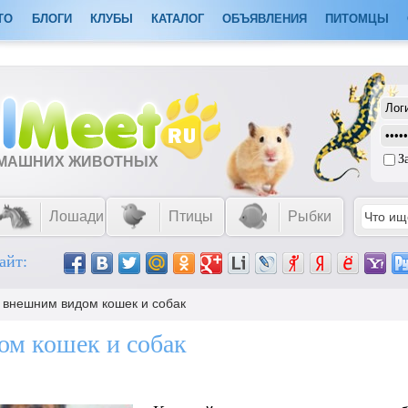
ТО
БЛОГИ
КЛУБЫ
КАТАЛОГ
ОБЪЯВЛЕНИЯ
ПИТОМЦЫ
З
ОМАШНИХ ЖИВОТНЫХ
Лошади
Птицы
Рыбки
айт:
а внешним видом кошек и собак
ом кошек и собак