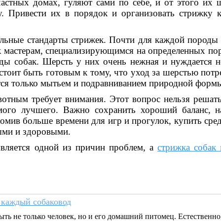
стных домах, гуляют сами по себе, и от этого их ш
у. Привести их в порядок и организовать стрижку
льные стандарты стрижек. Почти для каждой породы е
 к мастерам, специализирующимся на определенных по
ы собак. Шерсть у них очень нежная и нуждается не
 стоит быть готовым к тому, что уход за шерстью по
тся только мытьем и подравниванием природной форм
тным требует внимания. Этот вопрос нельзя решать
амого лучшего. Важно сохранить хороший баланс, 
номив больше времени для игр и прогулок, купить сре
ыми и здоровыми.
является одной из причин проблем, а
стрижка собак
 каждый собаковод
ть не только человек, но и его домашний питомец. Естественно,