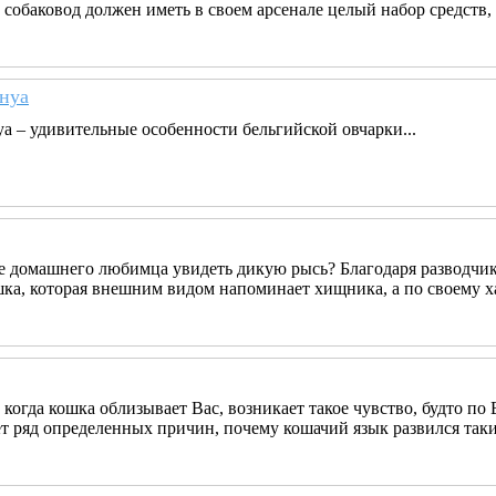
 собаковод должен иметь в своем арсенале целый набор средств,
енуа
уа – удивительные особенности бельгийской овчарки...
е домашнего любимца увидеть дикую рысь? Благодаря разводчи
шка, которая внешним видом напоминает хищника, а по своему х
 когда кошка облизывает Вас, возникает такое чувство, будто п
т ряд определенных причин, почему кошачий язык развился таким