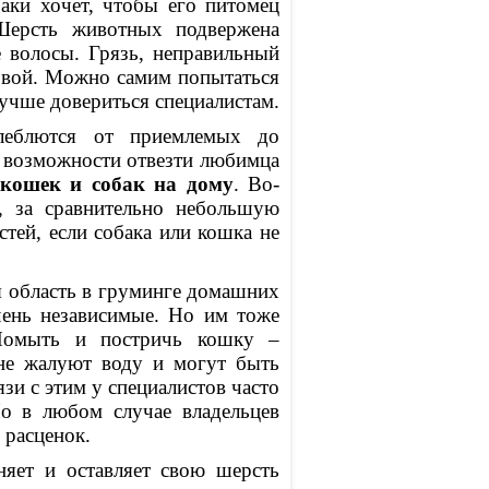
аки хочет, чтобы его питомец
ерсть животных подвержена
е волосы. Грязь, неправильный
ровой. Можно самим попытаться
лучше довериться специалистам.
леблются от приемлемых до
и возможности отвезти любимца
кошек и собак на дому
. Во-
, за сравнительно небольшую
тей, если собака или кошка не
 область в груминге домашних
ень независимые. Но им тоже
Помыть и постричь кошку –
 не жалуют воду и могут быть
язи с этим у специалистов часто
Но в любом случае владельцев
 расценок.
яет и оставляет свою шерсть