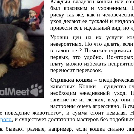
Каждый владелец кошки или соб
был красивым и ухоженным. Ш
риску так же, как и человечески
уход делают ее тусклой и нездо
привести ее в идеальный вид, но 
Уровни цен на их услуги ко
невероятных. Но что делать, есл
в салон нет? Поможет
стрижка 
первых, это удобно. Во-вторых
плату можно избежать неприятнос
переносит перевозок.
Стрижка кошек
– специфическая
животных. Кошки – существа оч
необходим ежедневный уход. 
занятие не из легких, ведь они
настроены очень агрессивно. В св
ое поведение животного», и сумма стоит немалая. 
орого
, и существует достаточно мастеров без подобных
к
бывают разные, например, если кошка сильно лин