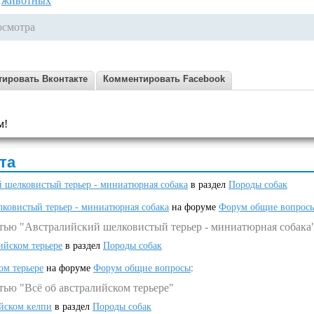
,
животных
осмотра
ировать Вконтакте
Комментировать Facebook
м!
та
 шелковистый терьер - миниатюрная собака
в раздел
Породы собак
ковистый терьер - миниатюрная собака
на форуме
Форум общие вопрос
атью "Австралийский шелковистый терьер - миниатюрная собака
ийском терьере
в раздел
Породы собак
ом терьере
на форуме
Форум общие вопросы
:
тью "Всё об австралийском терьере"
ийском келпи
в раздел
Породы собак