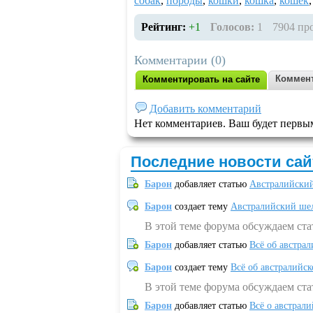
собак
,
породы
,
кошки
,
кошка
,
кошек
Рейтинг:
+1
Голосов:
1
7904 пр
Комментарии (0)
Коммент
Комментировать на сайте
Добавить комментарий
Нет комментариев. Ваш будет первы
Последние новости сай
Барон
добавляет статью
Австралийский
Барон
создает тему
Австралийский шел
В этой теме форума обсуждаем ст
Барон
добавляет статью
Всё об австрал
Барон
создает тему
Всё об австралийск
В этой теме форума обсуждаем ста
Барон
добавляет статью
Всё о австрал