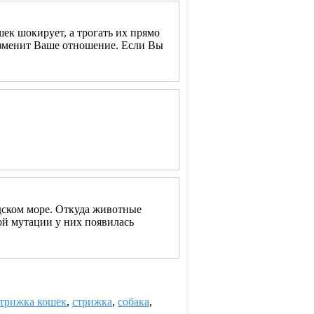
шек шокирует, а трогать их прямо
 изменит Ваше отношение. Если Вы
дском море. Откуда животные
ой мутации у них появилась
трижка кошек
,
стрижка
,
собака
,