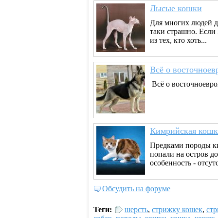
Лысые кошки
Для многих людей да
таки страшно. Если
из тех, кто хоть...
Всё о восточноев
Всё о восточноевроп
Кимрийская кошк
Предками породы ки
попали на остров до
особенность - отсутс
Обсудить на форуме
Теги:
шерсть
,
стрижку кошек
,
стр