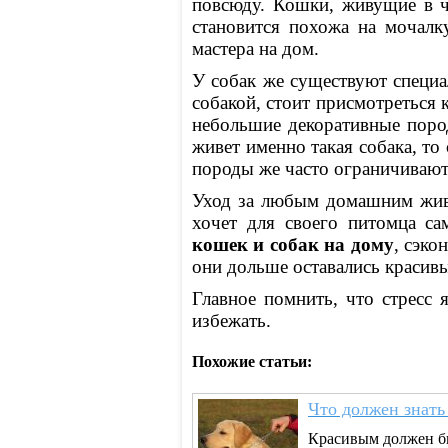
повсюду. Кошки, живущие в ча
становится похожа на мочалк
мастера на дом.
У собак же существуют специа
собакой, стоит присмотреться
небольшие декоративные пород
живет именно такая собака, то
породы же часто ограничиваю
Уход за любым домашним живо
хочет для своего питомца с
кошек и собак на дому
, сэко
они дольше оставались красив
Главное помнить, что стресс 
избежать.
Похожие статьи:
Что должен знать
Красивым должен бы