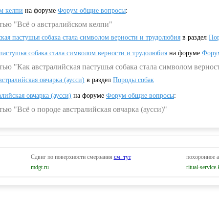
ом келпи
на форуме
Форум общие вопросы
:
тью "Всё о австралийском келпи"
ская пастушья собака стала символом верности и трудолюбия
в раздел
Пор
 пастушья собака стала символом верности и трудолюбия
на форуме
Фору
тью "Как австралийская пастушья собака стала символом вернос
встралийская овчарка (аусси)
в раздел
Породы собак
алийская овчарка (аусси)
на форуме
Форум общие вопросы
:
ью "Всё о породе австралийская овчарка (аусси)"
Сдвиг по поверхности смерзания
см. тут
похоронное 
mdgt.ru
ritual-service.