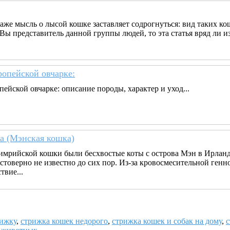
же мысль о лысой кошке заставляет содрогнуться: вид таких ко
 Вы представитель данной группы людей, то эта статья вряд ли
ропейской овчарке:
ейской овчарке: описание породы, характер и уход...
а (Мэнская кошка)
мрийской кошки были бесхвостые коты с острова Мэн в Ирлан
стоверно не известно до сих пор. Из-за кровосмесительной генн
твие...
ижку
,
стрижка кошек недорого
,
стрижка кошек и собак на дому
,
с