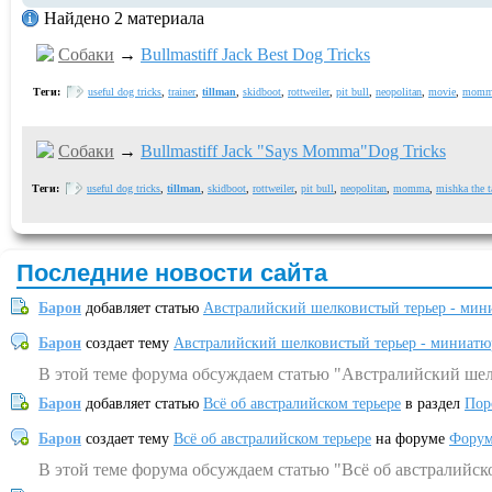
Найдено 2 материала
Собаки
→
Bullmastiff Jack Best Dog Tricks
Теги:
useful dog tricks
,
trainer
,
tillman
,
skidboot
,
rottweiler
,
pit bull
,
neopolitan
,
movie
,
momm
Собаки
→
Bullmastiff Jack "Says Momma"Dog Tricks
Теги:
useful dog tricks
,
tillman
,
skidboot
,
rottweiler
,
pit bull
,
neopolitan
,
momma
,
mishka the t
Последние новости сайта
Барон
добавляет статью
Австралийский шелковистый терьер - мин
Барон
создает тему
Австралийский шелковистый терьер - миниатю
В этой теме форума обсуждаем статью "Австралийский шел
Барон
добавляет статью
Всё об австралийском терьере
в раздел
Пор
Барон
создает тему
Всё об австралийском терьере
на форуме
Форум
В этой теме форума обсуждаем статью "Всё об австралийск