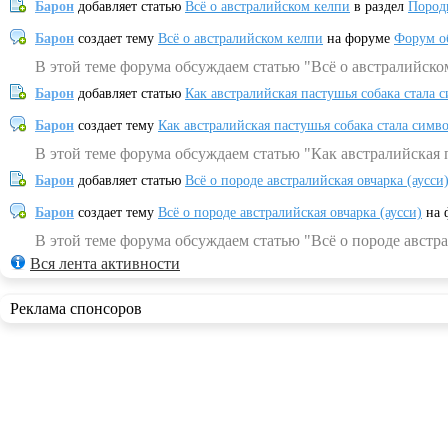
Барон
добавляет статью
Всё о австралийском келпи
в раздел
Пород
Барон
создает тему
Всё о австралийском келпи
на форуме
Форум о
В этой теме форума обсуждаем статью "Всё о австралийско
Барон
добавляет статью
Как австралийская пастушья собака стала 
Барон
создает тему
Как австралийская пастушья собака стала симв
В этой теме форума обсуждаем статью "Как австралийская 
Барон
добавляет статью
Всё о породе австралийская овчарка (аусси
Барон
создает тему
Всё о породе австралийская овчарка (аусси)
на 
В этой теме форума обсуждаем статью "Всё о породе австра
Вся лента активности
Реклама спонсоров