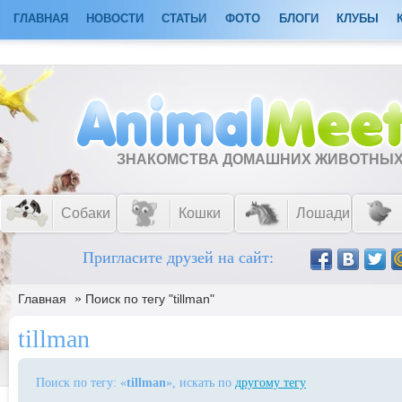
ГЛАВНАЯ
НОВОСТИ
СТАТЬИ
ФОТО
БЛОГИ
КЛУБЫ
ЗНАКОМСТВА ДОМАШНИХ ЖИВОТНЫ
Собаки
Кошки
Лошади
Пригласите друзей на сайт:
»
Главная
Поиск по тегу "tillman"
tillman
Поиск по тегу: «
tillman
», искать по
другому тегу