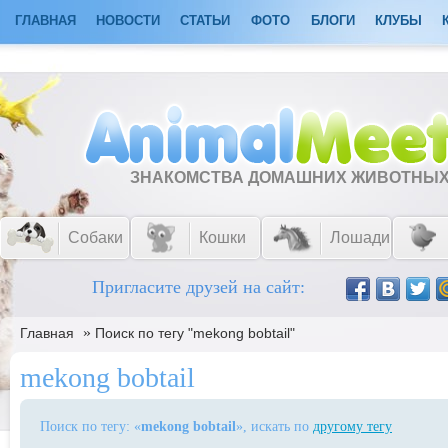
ГЛАВНАЯ
НОВОСТИ
СТАТЬИ
ФОТО
БЛОГИ
КЛУБЫ
ЗНАКОМСТВА ДОМАШНИХ ЖИВОТНЫ
Собаки
Кошки
Лошади
Пригласите друзей на сайт:
»
Главная
Поиск по тегу "mekong bobtail"
mekong bobtail
Поиск по тегу: «
mekong bobtail
», искать по
другому тегу