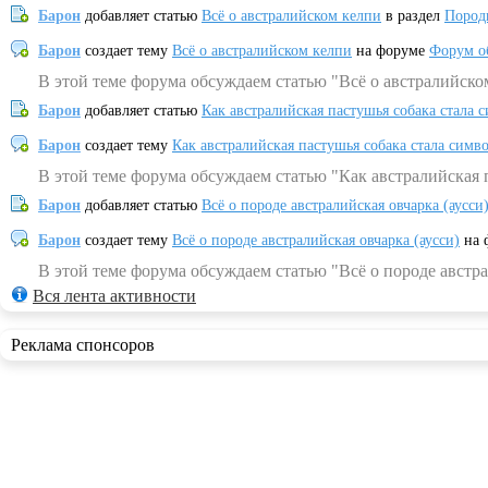
Барон
добавляет статью
Всё о австралийском келпи
в раздел
Пород
Барон
создает тему
Всё о австралийском келпи
на форуме
Форум о
В этой теме форума обсуждаем статью "Всё о австралийско
Барон
добавляет статью
Как австралийская пастушья собака стала 
Барон
создает тему
Как австралийская пастушья собака стала симв
В этой теме форума обсуждаем статью "Как австралийская 
Барон
добавляет статью
Всё о породе австралийская овчарка (аусси
Барон
создает тему
Всё о породе австралийская овчарка (аусси)
на 
В этой теме форума обсуждаем статью "Всё о породе австра
Вся лента активности
Реклама спонсоров