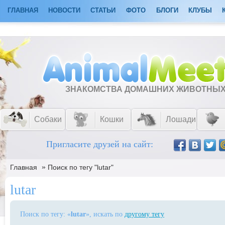
ГЛАВНАЯ
НОВОСТИ
СТАТЬИ
ФОТО
БЛОГИ
КЛУБЫ
ЗНАКОМСТВА ДОМАШНИХ ЖИВОТНЫ
Собаки
Кошки
Лошади
Пригласите друзей на сайт:
»
Главная
Поиск по тегу "lutar"
lutar
Поиск по тегу: «
lutar
», искать по
другому тегу