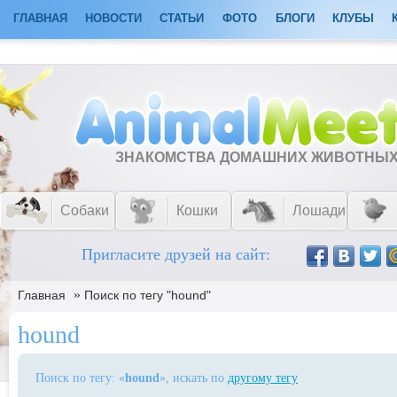
ГЛАВНАЯ
НОВОСТИ
СТАТЬИ
ФОТО
БЛОГИ
КЛУБЫ
ЗНАКОМСТВА ДОМАШНИХ ЖИВОТНЫ
Собаки
Кошки
Лошади
Пригласите друзей на сайт:
»
Главная
Поиск по тегу "hound"
hound
Поиск по тегу: «
hound
», искать по
другому тегу