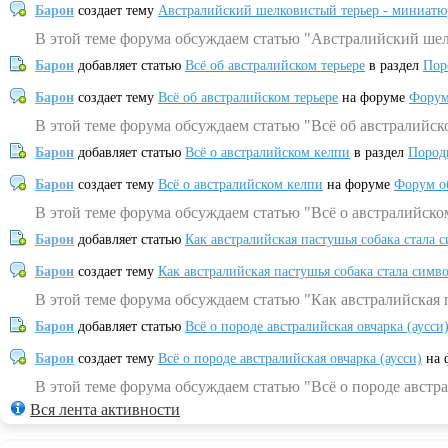
Барон
создает тему
Австралийский шелковистый терьер - миниатю
В этой теме форума обсуждаем статью "Австралийский шел
Барон
добавляет статью
Всё об австралийском терьере
в раздел
Пор
Барон
создает тему
Всё об австралийском терьере
на форуме
Форум
В этой теме форума обсуждаем статью "Всё об австралийск
Барон
добавляет статью
Всё о австралийском келпи
в раздел
Пород
Барон
создает тему
Всё о австралийском келпи
на форуме
Форум о
В этой теме форума обсуждаем статью "Всё о австралийско
Барон
добавляет статью
Как австралийская пастушья собака стала 
Барон
создает тему
Как австралийская пастушья собака стала симв
В этой теме форума обсуждаем статью "Как австралийская 
Барон
добавляет статью
Всё о породе австралийская овчарка (аусси
Барон
создает тему
Всё о породе австралийская овчарка (аусси)
на 
В этой теме форума обсуждаем статью "Всё о породе австра
Вся лента активности