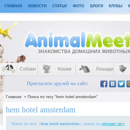
ГЛАВНАЯ
НОВОСТИ
СТАТЬИ
ФОТО
БЛОГИ
КЛУБЫ
ЗНАКОМСТВА ДОМАШНИХ ЖИВОТНЫ
Собаки
Кошки
Лошади
Пригласите друзей на сайт:
»
Главная
Поиск по тегу "hem hotel amsterdam"
hem hotel amsterdam
Поиск по тегу: «
hem hotel amsterdam
», искать по
другому тегу