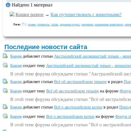
Найдено 1 материал
Кошки разное
→
Как путешествовать с животными?
Теги:
стране
,
стоимость
,
собак
,
разрешен отдых
,
разрешен
,
размещение животного
,
разм
Последние новости сайта
Барон
добавляет статью
Австралийский шелковистый терьер - мин
Барон
создает тему
Австралийский шелковистый терьер - миниатю
В этой теме форума обсуждаем статью "Австралийский шел
Барон
добавляет статью
Всё об австралийском терьере
в раздел
Пор
Барон
создает тему
Всё об австралийском терьере
на форуме
Форум
В этой теме форума обсуждаем статью "Всё об австралийск
Барон
добавляет статью
Всё о австралийском келпи
в раздел
Пород
Барон
создает тему
Всё о австралийском келпи
на форуме
Форум о
В этой теме форума обсуждаем статью "Всё о австралийско