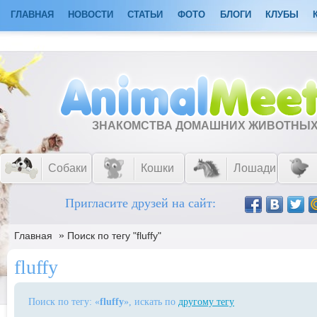
ГЛАВНАЯ
НОВОСТИ
СТАТЬИ
ФОТО
БЛОГИ
КЛУБЫ
ЗНАКОМСТВА ДОМАШНИХ ЖИВОТНЫ
Собаки
Кошки
Лошади
Пригласите друзей на сайт:
»
Главная
Поиск по тегу "fluffy"
fluffy
Поиск по тегу: «
fluffy
», искать по
другому тегу