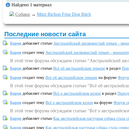
Найдено 1 материал
Собаки
→
Mitzi Bichon Frise Dog Bitch
Последние новости сайта
Барон
добавляет статью
Австралийский шелковистый терьер - мин
Барон
создает тему
Австралийский шелковистый терьер - миниатю
В этой теме форума обсуждаем статью "Австралийский шел
Барон
добавляет статью
Всё об австралийском терьере
в раздел
Пор
Барон
создает тему
Всё об австралийском терьере
на форуме
Форум
В этой теме форума обсуждаем статью "Всё об австралийск
Барон
добавляет статью
Всё о австралийском келпи
в раздел
Пород
Барон
создает тему
Всё о австралийском келпи
на форуме
Форум о
В этой теме форума обсуждаем статью "Всё о австралийско
Барон
добавляет статью
Как австралийская пастушья собака стала 
Барон
создает тему
Как австралийская пастушья собака стала симв