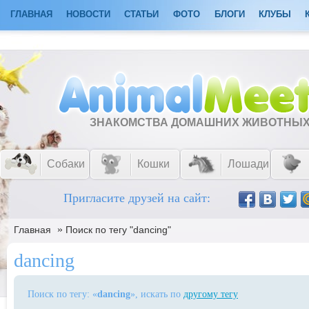
ГЛАВНАЯ
НОВОСТИ
СТАТЬИ
ФОТО
БЛОГИ
КЛУБЫ
ЗНАКОМСТВА ДОМАШНИХ ЖИВОТНЫ
Собаки
Кошки
Лошади
Пригласите друзей на сайт:
»
Главная
Поиск по тегу "dancing"
dancing
Поиск по тегу: «
dancing
», искать по
другому тегу