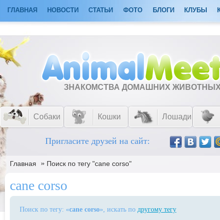
ГЛАВНАЯ
НОВОСТИ
СТАТЬИ
ФОТО
БЛОГИ
КЛУБЫ
ЗНАКОМСТВА ДОМАШНИХ ЖИВОТНЫ
Собаки
Кошки
Лошади
Пригласите друзей на сайт:
»
Главная
Поиск по тегу "cane corso"
cane corso
Поиск по тегу: «
cane corso
», искать по
другому тегу